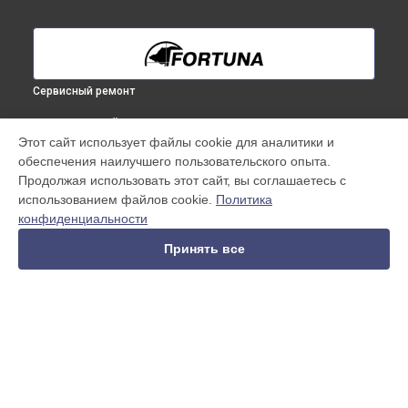
Сервисный ремонт
ВЫБЕРИ СВОЙ ГОРОД
Этот сайт использует файлы cookie для аналитики и
Прошивка (Обновление ПО) тепловизионного бинокуляра
обеспечения наилучшего пользовательского опыта.
General Binocular 25S6 Fortuna в
Краснодаре
Продолжая использовать этот сайт, вы соглашаетесь с
Прошивка (Обновление ПО) тепловизионного бинокуляра
использованием файлов cookie.
Политика
General Binocular 25S6 Fortuna в
Ростове-на-Дону
конфиденциальности
Прошивка (Обновление ПО) тепловизионного бинокуляра
General Binocular 25S6 Fortuna в
Нижнем Новгороде
Принять все
Прошивка (Обновление ПО) тепловизионного бинокуляра
General Binocular 25S6 Fortuna в
Новосибирске
Прошивка (Обновление ПО) тепловизионного бинокуляра
General Binocular 25S6 Fortuna в
Челябинске
Прошивка (Обновление ПО) тепловизионного бинокуляра
УСТРОЙСТВА
General Binocular 25S6 Fortuna в
Екатеринбурге
Прошивка (Обновление ПО) тепловизионного бинокуляра
Тепловизионный бинокуляр
General Binocular 25S6 Fortuna в
Казани
Тепловизионный прицел