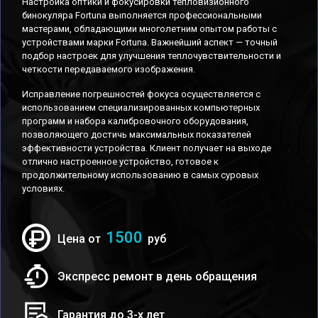
Настройка оптики и фокусировки тепловизионного
бинокуляра Fortuna выполняется профессиональными
мастерами, обладающими многолетним опытом работы с
устройствами марки Fortuna. Важнейший аспект — точный
подбор настроек для улучшения теплочувствительности и
четкости передаваемого изображения.
Исправление погрешностей фокуса осуществляется с
использованием специализированных компьютерных
программ и набора калибровочного оборудования,
позволяющего достичь максимальных показателей
эффективности устройства. Клиент получает на выходе
отлично настроенное устройство, готовое к
продолжительному использованию в самых суровых
условиях.
1500
Цена от
руб
Экспресс ремонт в день обращения
Гарантия до 3-х лет