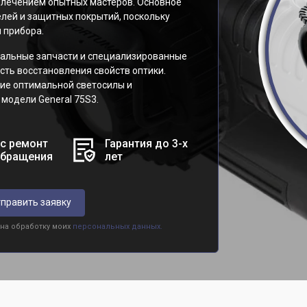
влечением опытных мастеров. Основное
лей и защитных покрытий, поскольку
 прибора.
нальные запчасти и специализированные
ть восстановления свойств оптики.
ие оптимальной светосилы и
модели General 75S3.
с ремонт
Гарантия до 3-х
обращения
лет
править заявку
 на обработку моих
персональных данных.