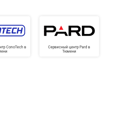
нтр ConoTech в
Сервисный центр Pard в
Сервисный ц
мени
Тюмени
Тю