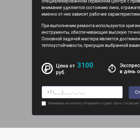
специализированном сервисном центре с при
внимание уделяется состоянию линз, отражате
именно от них зависят рабочие характеристики
При выполнении ремонта используются ориги
инструменты, обеспечивающие высокую точнос
Основной задачей мастера является достижен
теплоустойчивости, присущих выбранной вами 
3100
Экспрес
Цена от
в день 
руб
От
Нажимая на кнопку отправить я даю свое согласие