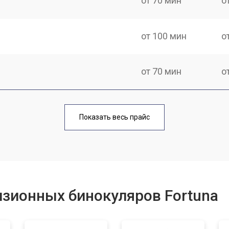
от 70 мин
о
от 100 мин
о
от 70 мин
о
от 40 мин
о
Показать весь прайс
от 110 мин
о
от 60 мин
о
зионных бинокуляров Fortuna
от 60 мин
о