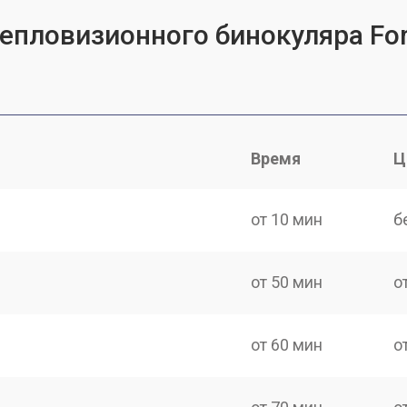
тепловизионного бинокуляра For
Время
Ц
от 10 мин
б
от 50 мин
о
от 60 мин
о