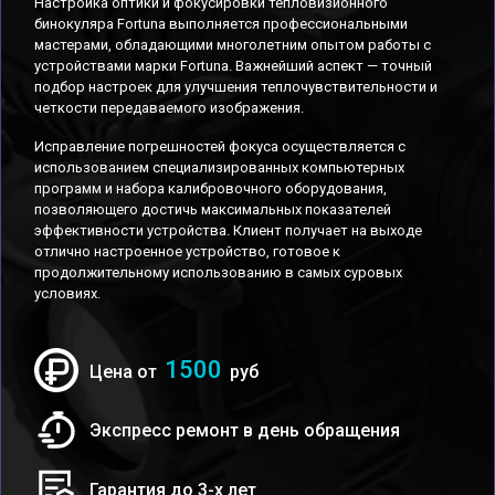
Настройка оптики и фокусировки тепловизионного
бинокуляра Fortuna выполняется профессиональными
мастерами, обладающими многолетним опытом работы с
устройствами марки Fortuna. Важнейший аспект — точный
подбор настроек для улучшения теплочувствительности и
четкости передаваемого изображения.
Исправление погрешностей фокуса осуществляется с
использованием специализированных компьютерных
программ и набора калибровочного оборудования,
позволяющего достичь максимальных показателей
эффективности устройства. Клиент получает на выходе
отлично настроенное устройство, готовое к
продолжительному использованию в самых суровых
условиях.
1500
Цена от
руб
Экспресс ремонт в день обращения
Гарантия до 3-х лет