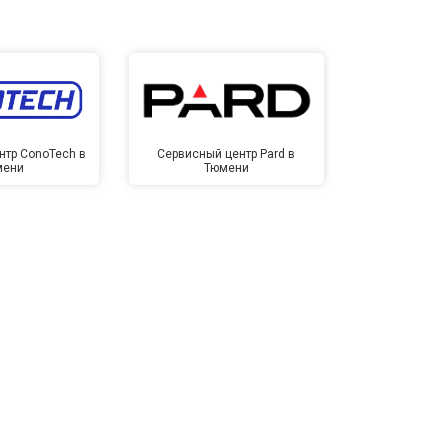
нтр ConoTech в
Сервисный центр Pard в
Сервисный ц
мени
Тюмени
Тю