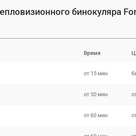
тепловизионного бинокуляра For
Время
Ц
от 15 мин
б
от 50 мин
о
от 60 мин
о