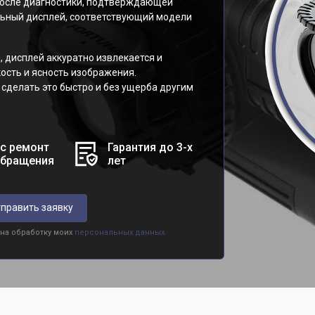
После диагностики, подтверждающей
льный дисплей, соответствующий модели
, дисплей аккуратно извлекается и
ость и ясность изображения.
делать это быстро и без ущерба другим
с ремонт
Гарантия до 3-х
обращения
лет
править заявку
 на обработку моих
персональных данных.