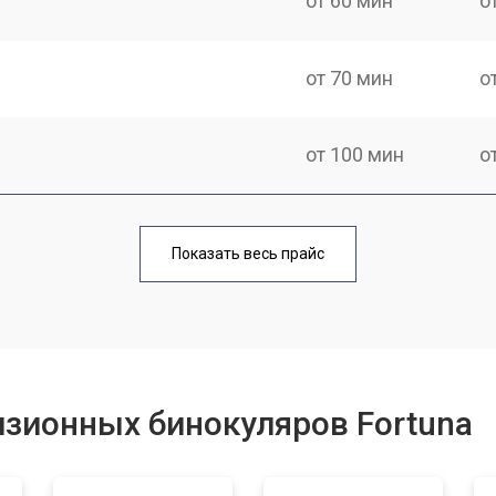
от 60 мин
о
от 70 мин
о
от 100 мин
о
от 70 мин
о
Показать весь прайс
от 40 мин
о
от 60 мин
о
зионных бинокуляров Fortuna
от 60 мин
о